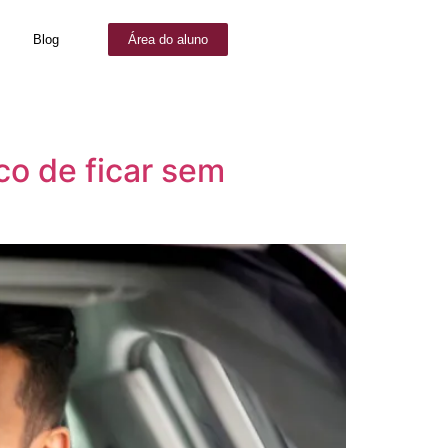
Blog
Área do aluno
co de ficar sem