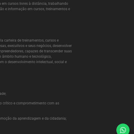
 em cursos livres à distância, trabalhando
ção e informação em cursos, treinamentos e
a carteira de treinamentos, cursos e
sas, executivos e seus negócios, desenvolver
empreendedores, capazes de transcender suas
m âmbito humano e tecnológico,
 o desenvolvimento intelectual, social e
ade;
nso crítico e comprometimento com as
omoção da aprendizagem e da cidadania;