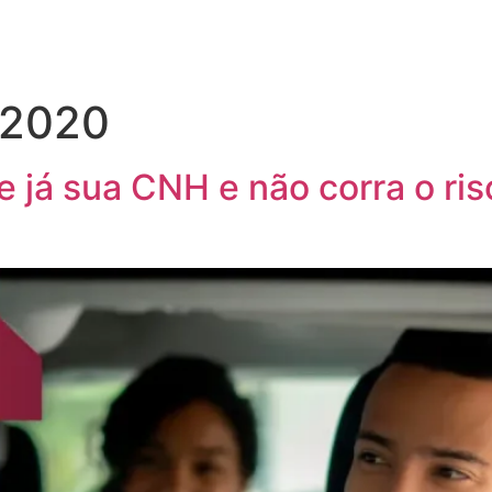
 2020
 já sua CNH e não corra o ris