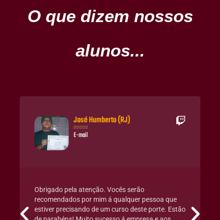
O que dizem nossos
alunos...
José Humberto (RJ)





E-mail
Obrigado pela atenção. Vocês serão
recomendados por mim á qualquer pessoa que
estiver precisando de um curso deste porte. Estão
de parabéns! Muito sucesso á empresa e aos