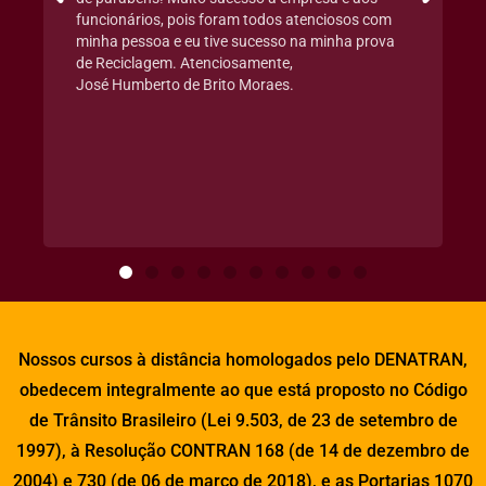
funcionários, pois foram todos atenciosos com
minha pessoa e eu tive sucesso na minha prova
de Reciclagem. Atenciosamente,
José Humberto de Brito Moraes.
Nossos cursos à distância homologados pelo DENATRAN,
obedecem integralmente ao que está proposto no Código
de Trânsito Brasileiro (Lei 9.503, de 23 de setembro de
1997), à Resolução CONTRAN 168 (de 14 de dezembro de
2004) e 730 (de 06 de março de 2018), e as Portarias 1070