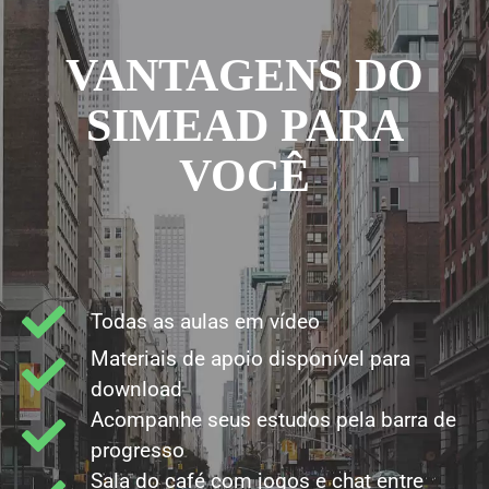
VANTAGENS DO
SIMEAD PARA
VOCÊ
Todas as aulas em vídeo
Materiais de apoio disponível para
download
Acompanhe seus estudos pela barra de
progresso
Sala do café com jogos e chat entre