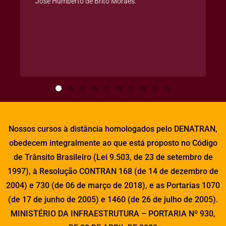
José Humberto de Brito Moraes.
Nossos cursos à distância homologados pelo DENATRAN,
obedecem integralmente ao que está proposto no Código
de Trânsito Brasileiro (Lei 9.503, de 23 de setembro de
1997), à Resolução CONTRAN 168 (de 14 de dezembro de
2004) e 730 (de 06 de março de 2018), e as Portarias 1070
(de 17 de junho de 2005) e 1460 (de 26 de julho de 2005).
MINISTÉRIO DA INFRAESTRUTURA – PORTARIA Nº 930,