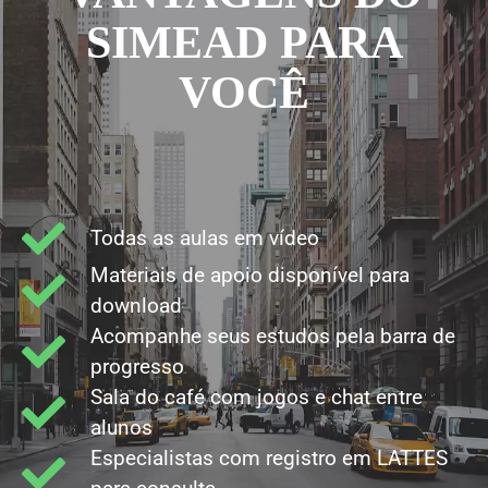
SIMEAD PARA
VOCÊ
Todas as aulas em vídeo
Materiais de apoio disponível para
download
Acompanhe seus estudos pela barra de
progresso
Sala do café com jogos e chat entre
alunos
Especialistas com registro em LATTES