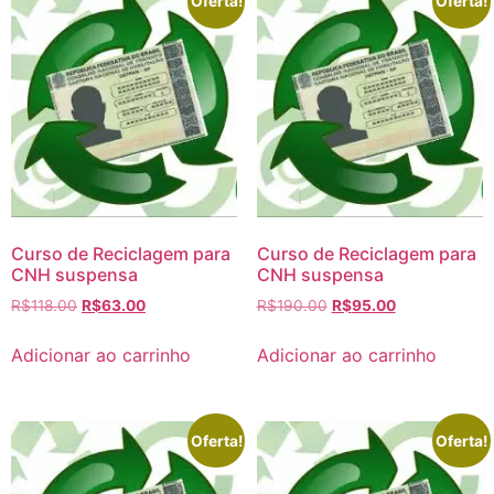
Oferta!
Oferta!
Curso de Reciclagem para
Curso de Reciclagem para
CNH suspensa
CNH suspensa
R$
118.00
R$
63.00
R$
190.00
R$
95.00
Adicionar ao carrinho
Adicionar ao carrinho
Oferta!
Oferta!