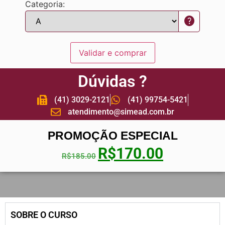
Categoria:
help
Validar e comprar
Dúvidas ?
(41) 3029-2121
(41) 99754-5421
atendimento@simead.com.br
PROMOÇÃO ESPECIAL
R$
170.00
R$
185.00
SOBRE O CURSO