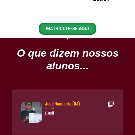
MATRICULE-SE AQUI
O que dizem nossos
alunos...
José Humberto (RJ)





E-mail