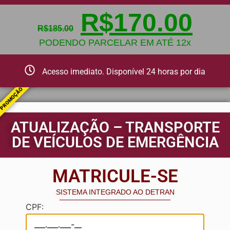
R$
170.00
R$
185.00
PODENDO PARCELAR EM ATÉ 12x
Acesso imediato. Disponível 24 horas por dia
PROMOÇÃO
ATUALIZAÇÃO – TRANSPORTE
DE VEÍCULOS DE EMERGÊNCIA
MATRICULE-SE
SISTEMA INTEGRADO AO DETRAN
CPF: