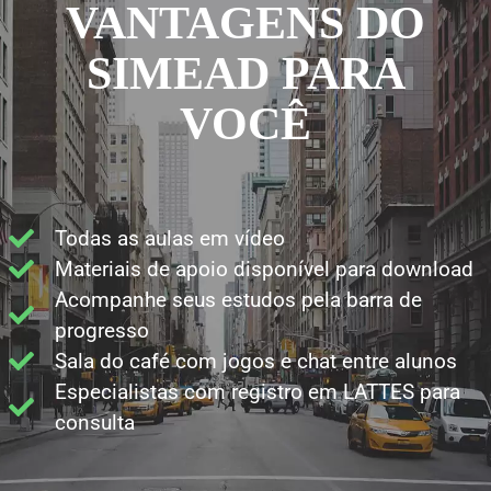
VANTAGENS DO
SIMEAD PARA
VOCÊ
Todas as aulas em vídeo
Materiais de apoio disponível para download
Acompanhe seus estudos pela barra de
progresso
Sala do café com jogos e chat entre alunos
Especialistas com registro em LATTES para
consulta