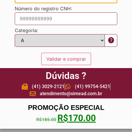
Número do registro CNH:
Categoria:
help
Validar e comprar
Dúvidas ?
(41) 3029-2121
(41) 99754-5421
atendimento@simead.com.br
PROMOÇÃO ESPECIAL
R$
170.00
R$
185.00