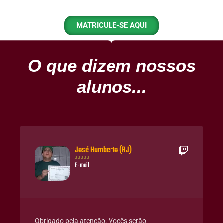
MATRICULE-SE AQUI
O que dizem nossos
alunos...
José Humberto (RJ)





E-mail
Obrigado pela atenção. Vocês serão