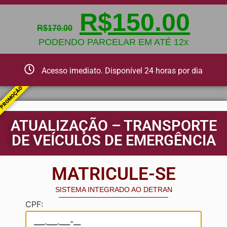
R$
150.00
R$
170.00
PODENDO PARCELAR EM ATÉ 12x
Acesso imediato. Disponível 24 horas por dia
PROMOÇÃO
ATUALIZAÇÃO – TRANSPORTE
DE VEÍCULOS DE EMERGÊNCIA
MATRICULE-SE
SISTEMA INTEGRADO AO DETRAN
CPF: