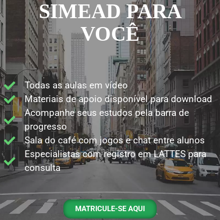
SIMEAD PARA
VOCÊ
Todas as aulas em vídeo
Materiais de apoio disponível para download
Acompanhe seus estudos pela barra de
progresso
Sala do café com jogos e chat entre alunos
Especialistas com registro em LATTES para
consulta
MATRICULE-SE AQUI