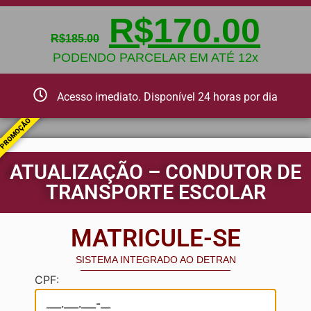
R$
170.00
R$
185.00
PODENDO PARCELAR EM ATÉ 12x
Acesso imediato. Disponível 24 horas por dia
PROMOÇÃO
ATUALIZAÇÃO – CONDUTOR DE
TRANSPORTE ESCOLAR
MATRICULE-SE
SISTEMA INTEGRADO AO DETRAN
CPF: