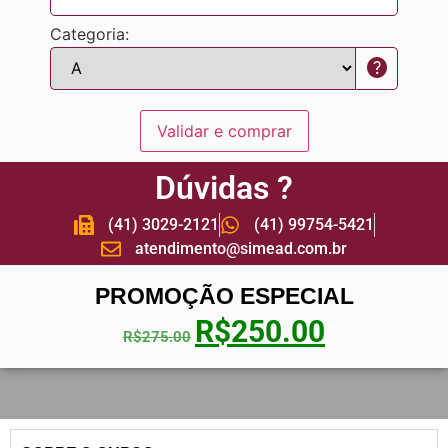
Categoria:
help
Validar e comprar
Dúvidas ?
(41) 3029-2121
(41) 99754-5421
atendimento@simead.com.br
PROMOÇÃO ESPECIAL
R$
250.00
R$
275.00