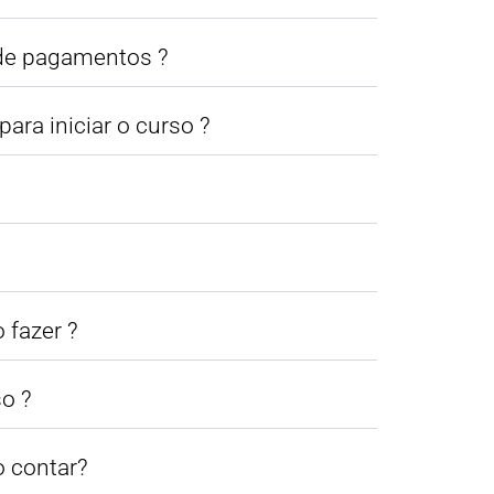
 de pagamentos ?
ara iniciar o curso ?
 fazer ?
so ?
o contar?