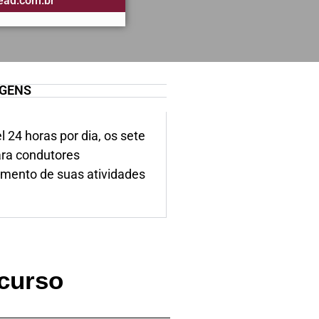
ead.com.br
GENS
24 horas por dia, os sete
ara condutores
imento de suas atividades
 curso