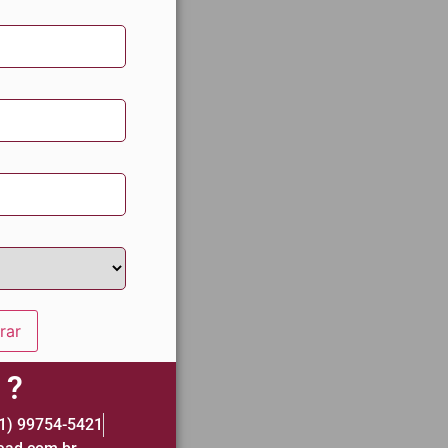
rar
 ?
1) 99754-5421