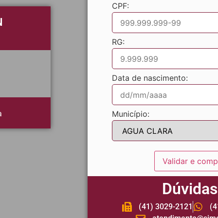
CPF:
N
RG:
Data de nascimento:
a
Município:
Validar e comp
Dúvidas
(41) 3029-2121
(4