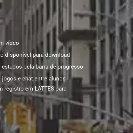
em vídeo
io disponível para download
estudos pela barra de progresso
 jogos e chat entre alunos
m registro em LATTES para