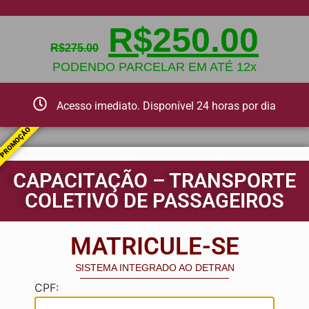
R$
250.00
R$
275.00
PODENDO PARCELAR EM ATÉ 12x
Acesso imediato. Disponível 24 horas por dia
PROMOÇÃO
CAPACITAÇÃO – TRANSPORTE
COLETIVO DE PASSAGEIROS
MATRICULE-SE
SISTEMA INTEGRADO AO DETRAN
CPF: