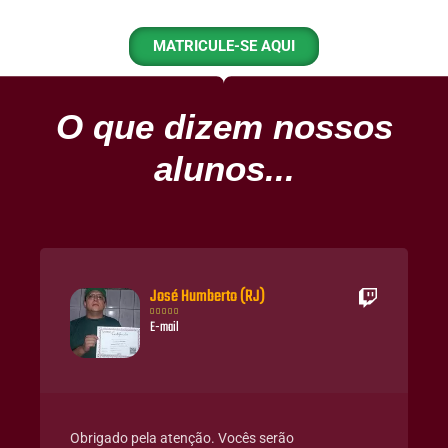
MATRICULE-SE AQUI
O que dizem nossos
alunos...
José Humberto (RJ)





E-mail
Obrigado pela atenção. Vocês serão