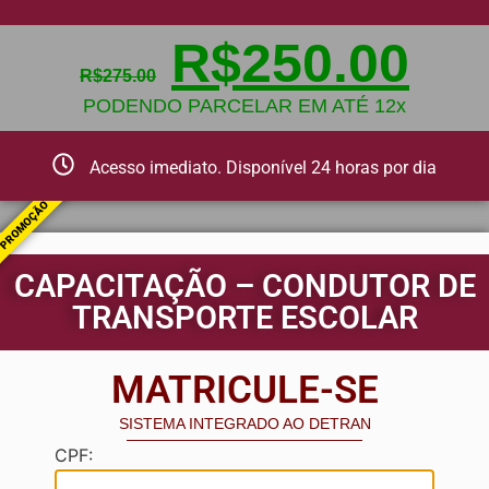
R$
250.00
R$
275.00
PODENDO PARCELAR EM ATÉ 12x
Acesso imediato. Disponível 24 horas por dia
PROMOÇÃO
CAPACITAÇÃO – CONDUTOR DE
TRANSPORTE ESCOLAR
MATRICULE-SE
SISTEMA INTEGRADO AO DETRAN
CPF: