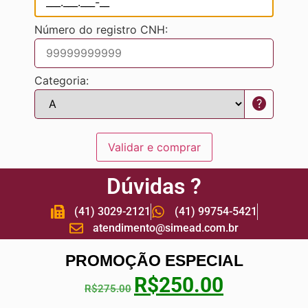
Número do registro CNH:
Categoria:
help
Validar e comprar
Dúvidas ?
(41) 3029-2121
(41) 99754-5421
atendimento@simead.com.br
PROMOÇÃO ESPECIAL
R$
250.00
R$
275.00