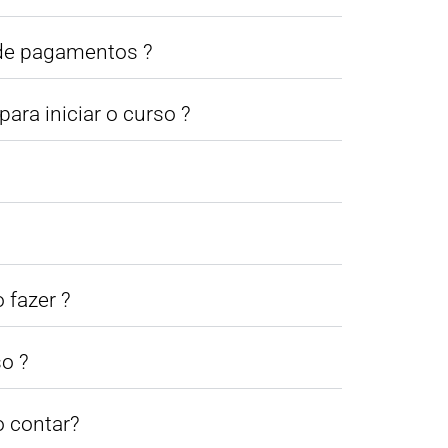
 de pagamentos ?
ara iniciar o curso ?
 fazer ?
so ?
o contar?