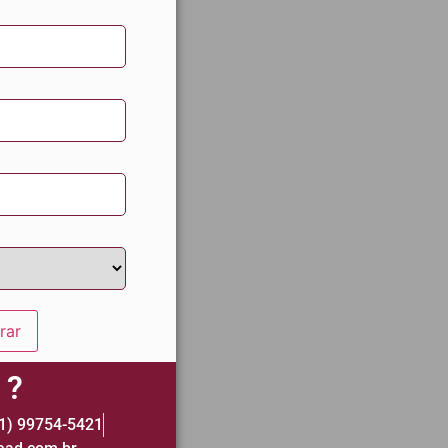
rar
 ?
1) 99754-5421