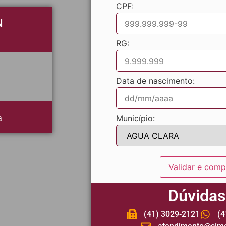
CPF:
N
RG:
Data de nascimento:
a
Município:
Validar e comp
Dúvidas
(41) 3029-2121
(4