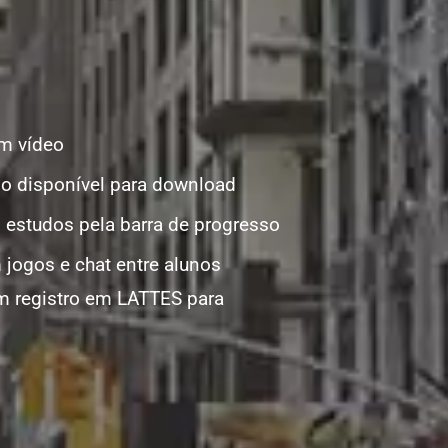
em vídeo
io disponível para download
estudos pela barra de progresso
 jogos e chat entre alunos
m registro em LATTES para