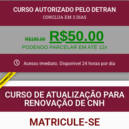
CURSO AUTORIZADO PELO DETRAN
CONCLUA EM 2 DIAS
R$
50.00
R$
185.00
PODENDO PARCELAR EM ATÉ 12x
Acesso imediato. Disponível 24 horas por dia
PROMOÇÃO
CURSO DE ATUALIZAÇÃO PARA
RENOVAÇÃO DE CNH
MATRICULE-SE