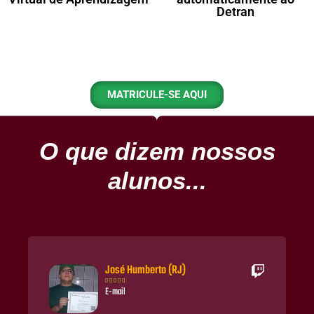
Detran
MATRICULE-SE AQUI
O que dizem nossos
alunos...
José Humberto (RJ)





E-mail