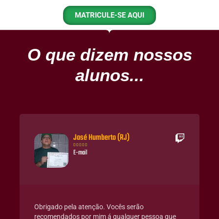
MATRICULE-SE AQUI
O que dizem nossos
alunos...
José Humberto (RJ)





E-mail
Obrigado pela atenção. Vocês serão
recomendados por mim á qualquer pessoa que