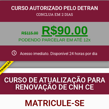
CURSO AUTORIZADO PELO DETRAN
CONCLUA EM 2 DIAS
R$
90.00
R$
115.00
PODENDO PARCELAR EM ATÉ 12x
Acesso imediato. Disponível 24 horas por dia
PROMOÇÃO
CURSO DE ATUALIZAÇÃO PARA
RENOVAÇÃO DE CNH CE
MATRICULE-SE