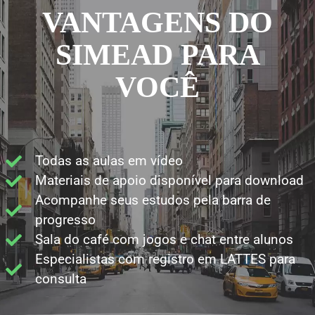
VANTAGENS DO
SIMEAD PARA
VOCÊ
Todas as aulas em vídeo
Materiais de apoio disponível para download
Acompanhe seus estudos pela barra de
progresso
Sala do café com jogos e chat entre alunos
Especialistas com registro em LATTES para
consulta