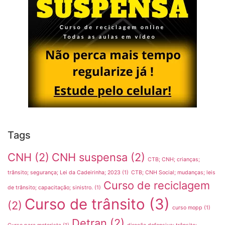
Tags
CNH
(2)
CNH suspensa
(2)
CTB; CNH; crianças;
trânsito; segurança; Lei da Cadeirinha; 2023
(1)
CTB; CNH Social; mudanças; leis
Curso de reciclagem
de trânsito; capacitação; sinistro.
(1)
Curso de trânsito
(3)
(2)
curso mopp
(1)
Detran
(2)