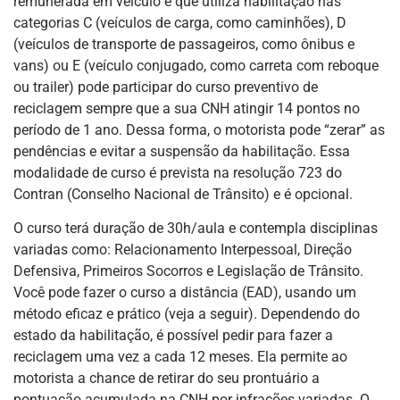
remunerada em veículo e que utiliza habilitação nas
categorias C (veículos de carga, como caminhões), D
(veículos de transporte de passageiros, como ônibus e
vans) ou E (veículo conjugado, como carreta com reboque
ou trailer) pode participar do curso preventivo de
reciclagem sempre que a sua CNH atingir 14 pontos no
período de 1 ano. Dessa forma, o motorista pode “zerar” as
pendências e evitar a suspensão da habilitação. Essa
modalidade de curso é prevista na resolução 723 do
Contran (Conselho Nacional de Trânsito) e é opcional.
O curso terá duração de 30h/aula e contempla disciplinas
variadas como: Relacionamento Interpessoal, Direção
Defensiva, Primeiros Socorros e Legislação de Trânsito.
Você pode fazer o curso a distância (EAD), usando um
método eficaz e prático (veja a seguir). Dependendo do
estado da habilitação, é possível pedir para fazer a
reciclagem uma vez a cada 12 meses. Ela permite ao
motorista a chance de retirar do seu prontuário a
pontuação acumulada na CNH por infrações variadas. O