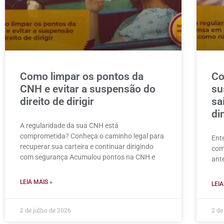
Como limpar os pontos da
Co
CNH e evitar a suspensão do
su
direito de dirigir
sa
di
A regularidade da sua CNH está
comprometida? Conheça o caminho legal para
Ente
recuperar sua carteira e continuar dirigindo
com
com segurança Acumulou pontos na CNH e
ant
LEIA MAIS »
LEIA
2 de julho de 2026
2 de