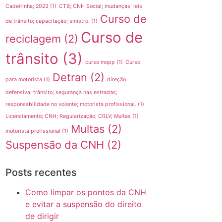
Cadeirinha; 2023
(1)
CTB; CNH Social; mudanças; leis
Curso de
de trânsito; capacitação; sinistro.
(1)
Curso de
reciclagem
(2)
trânsito
(3)
curso mopp
(1)
Curso
Detran
(2)
para motorista
(1)
direção
defensiva; trânsito; segurança nas estradas;
responsabilidade no volante; motorista profissional.
(1)
Licenciamento; CNH; Regularização; CRLV; Multas
(1)
Multas
(2)
motorista profissional
(1)
Suspensão da CNH
(2)
Posts recentes
Como limpar os pontos da CNH
e evitar a suspensão do direito
de dirigir