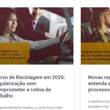
rso de Reciclagem em 2026:
Novas reg
gularização sem
entenda 
mprometer a rotina de
processo 
abalho
A desburocrat
brasileiro tra
egulamentação mudou, o curso ficou mais