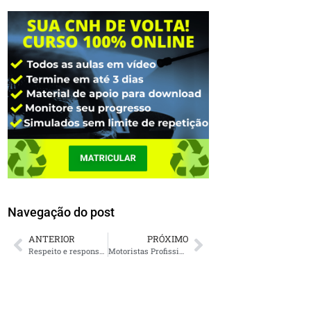
Navegação do post
ANTERIOR
PRÓXIMO
Respeito e responsabilidade no trânsito: o SIMEAD apoia o Movimento Maio Amarelo
Motoristas Profissionais podem participar do Curso Preventivo de Reciclagem e limpar a pontuação da CNH