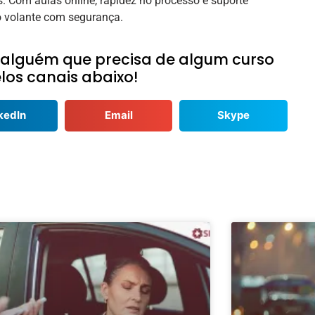
s. Com aulas online, rapidez no processo e suporte
o volante com segurança.
 alguém que precisa de algum curso
los canais abaixo!
kedIn
Email
Skype