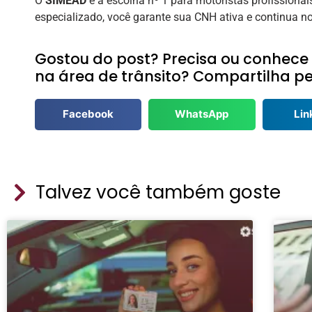
O
SIMEAD
é a escolha nº 1 para motoristas profissionai
especializado, você garante sua CNH ativa e continua n
Gostou do post? Precisa ou conhece
na área de trânsito? Compartilha pe
Facebook
WhatsApp
Lin
Talvez você também goste