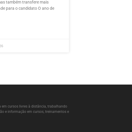
 mas também transfere mais
ade para o candidato O ano de
26
 em cursos livres à distância, trabalhando
ção e informação em cursos, treinamentos e