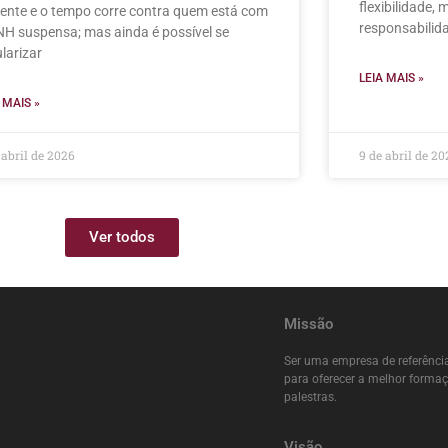
flexibilidade,
gente e o tempo corre contra quem está com
responsabilid
NH suspensa; mas ainda é possível se
larizar
LEIA MAIS »
 MAIS »
 abril de 2026
9 de abril de 20
Ver todos
Missão
Ser uma empresa de referência
para oferecer a melhor forma
palestras.
Visão