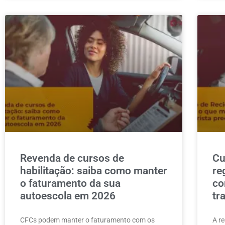
Revenda de cursos de
Cu
habilitação: saiba como manter
re
o faturamento da sua
co
autoescola em 2026
tr
CFCs podem manter o faturamento com os
A r