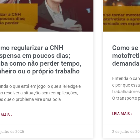
mo regularizar a CNH
Como se 
spensa em poucos dias;
motofreti
iba como não perder tempo,
demanda 
nheiro ou o próprio trabalho
Entenda o cam
e por que essa
nda o que está em jogo, o que a lei exige e
trabalhadores
o resolver a situação sem complicações,
O transporte 
es que o problema vire uma bola
LEIA MAIS »
 MAIS »
 julho de 2026
2 de julho de 2