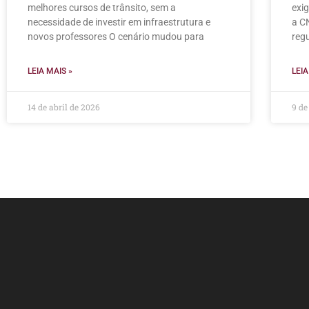
melhores cursos de trânsito, sem a
exi
necessidade de investir em infraestrutura e
a C
novos professores O cenário mudou para
regu
LEIA MAIS »
LEIA
14 de abril de 2026
9 de