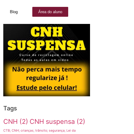
Blog
Área do aluno
Tags
CNH
(2)
CNH suspensa
(2)
CTB; CNH; crianças; trânsito; segurança; Lei da