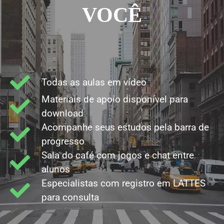
VOCÊ
Todas as aulas em vídeo
Materiais de apoio disponível para
download
Acompanhe seus estudos pela barra de
progresso
Sala do café com jogos e chat entre
alunos
Especialistas com registro em LATTES
para consulta