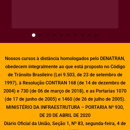
Nossos cursos à distância homologados pelo DENATRAN,
obedecem integralmente ao que está proposto no Código
de Trânsito Brasileiro (Lei 9.503, de 23 de setembro de
1997), à Resolução CONTRAN 168 (de 14 de dezembro de
2004) e 730 (de 06 de março de 2018), e as Portarias 1070
(de 17 de junho de 2005) e 1460 (de 26 de julho de 2005).
MINISTÉRIO DA INFRAESTRUTURA – PORTARIA Nº 930,
DE 20 DE ABRIL DE 2020
Diário Oficial da União, Seção 1, Nº 83, segunda-feira, 4 de